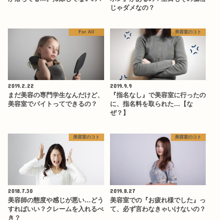
じゃダメなの？
For All
美容室のコト
2019.2.22
2019.9.9
まだ美容の専門学生なんだけど、
『指名なし』で美容室に行ったの
美容室でバイトってできるの？
に、指名料を取られた…【な
ぜ？】
美容室のコト
美容室のコト
2018.7.30
2019.8.27
美容師の態度や感じが悪い…どう
美容室での『お疲れ様でした』っ
すればいい？クレームを入れるべ
て、必ず言わなきゃいけないの？
き？