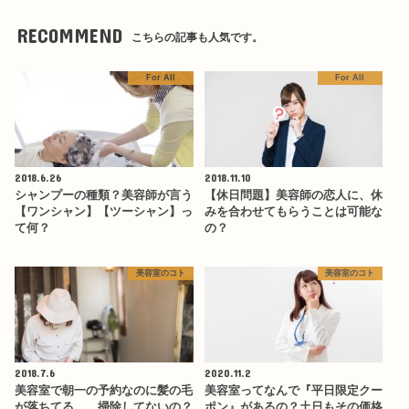
RECOMMEND
こちらの記事も人気です。
For All
For All
2018.6.26
2018.11.10
シャンプーの種類？美容師が言う
【休日問題】美容師の恋人に、休
【ワンシャン】【ツーシャン】っ
みを合わせてもらうことは可能な
て何？
の？
美容室のコト
美容室のコト
2018.7.6
2020.11.2
美容室で朝一の予約なのに髪の毛
美容室ってなんで『平日限定クー
が落ちてる…。掃除してないの？
ポン』があるの？土日もその価格