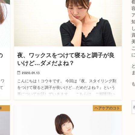
の
夜、ワックスをつけて寝ると調子が良
いけど…ダメだよね？
2020.01.13
とワ
こんにちは！コウキです。 今回は『夜、スタイリング剤
て
をつけて寝ると調子が良いけど…だめだよね？』という
す。
事についてお話していきます。 こちらは、ご相談頂い
た内容になります。 ご質問者様は、夜の寝る前にスタイ
リ…
l
ヘアケアのコト