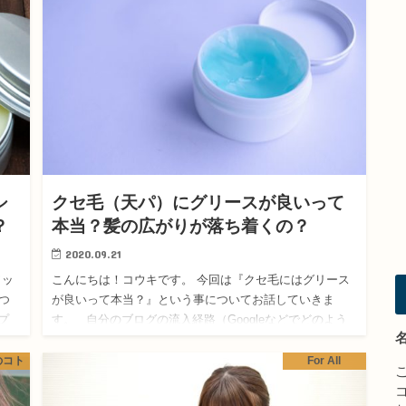
シ
クセ毛（天パ）にグリースが良いって
？
本当？髪の広がりが落ち着くの？
2020.09.21
ワッ
こんにちは！コウキです。 今回は『クセ毛にはグリース
つ
が良いって本当？』という事についてお話していきま
プ
す。 自分のブログの流入経路（Googleなどでどのよう
に検索され、自分のブログに辿り着いているか）を調
べ…
のコト
For All