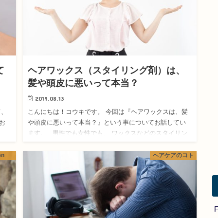
て
ヘアワックス（スタイリング剤）は、
髪や頭皮に悪いって本当？
2019.08.13
て、
こんにちは！コウキです。 今回は『ヘアワックスは、髪
お
や頭皮に悪いって本当？』という事についてお話してい
ます。 男性でも女性でも、 ワックスなどのスタイリン
いか
グ剤を使用する方は多いです。 しかし、…
en
ヘアケアのコト
F