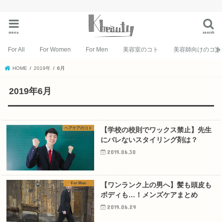
menu
search
For All
For Women
For Men
美容室のコト
美容師向けのコト
HOME
2019年
6月
2019年6月
ヘアケアのコト
【学校の校則でワックス禁止】先生
にバレないスタイリング剤は？
2019.06.30
For Men
【ワンランク上の男へ】髪も頭皮も
ボディも…！メンズケアまとめ
2019.06.29