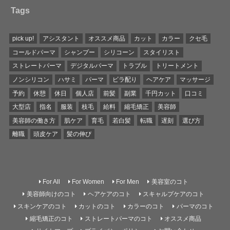
Tags
pick up!
アシスタント
オススメ商品
カット
カラー
クセ毛
コールドパーマ
シャンプー
シリコーン
スタイリスト
ストレートパーマ
デジタルパーマ
トラブル
トリートメント
ノンシリコン
ハサミ
パーマ
ビラ配り
ヘアケア
マッサージ
予約
休憩
休日
個人店
前髪
副業
千円カット
口コミ
大型店
指名
服装
枝毛
給料
縮毛矯正
美容師
美容師の働き方
肌ケア
育毛
若白髪
転職
遅刻
選び方
離職
頭皮ケア
髪の伸び
For All
For Women
For Men
美容室のコト
美容師向けのコト
ヘアケアのコト
スキャルプケアのコト
スキンケアのコト
カットのコト
カラーのコト
パーマのコト
縮毛矯正のコト
ストレートパーマのコト
オススメ商品