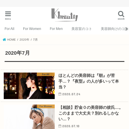
menu
search
For All
For Women
For Men
美容室のコト
美容師向けのコト
HOME
2020年
7月
2020年7月
For All
ほとんどの美容師は『朝』が苦
手…？『夜型』の人が多いって本
当？
2020.07.24
For Women
【相談】貯金０の美容師の彼氏…。
このままで大丈夫？別れるしかな
い…？
2020.07.10