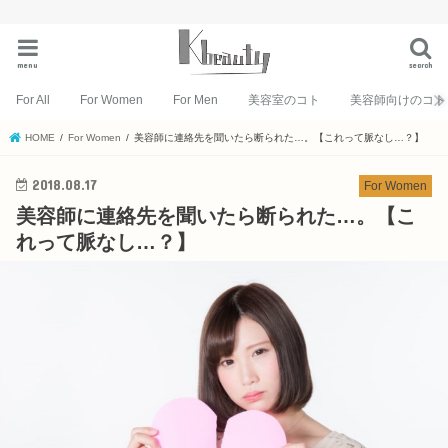
menu
search
For All
For Women
For Men
美容室のコト
美容師向けのコト
HOME
For Women
美容師に連絡先を聞いたら断られた…。【これって脈なし…？】
2018.08.17
For Women
美容師に連絡先を聞いたら断られた…。【こ
れって脈なし…？】