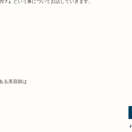
の？』
という事についてお話していきます。
ある美容師は
F